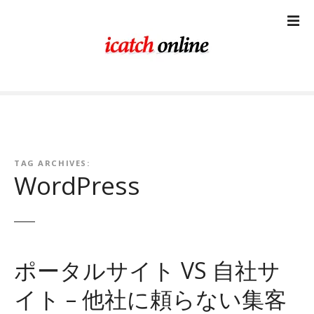
コ
ン
テ
ン
ツ
に
ス
キ
ッ
プ
TAG ARCHIVES:
WordPress
ポータルサイト VS 自社サ
イト – 他社に頼らない集客