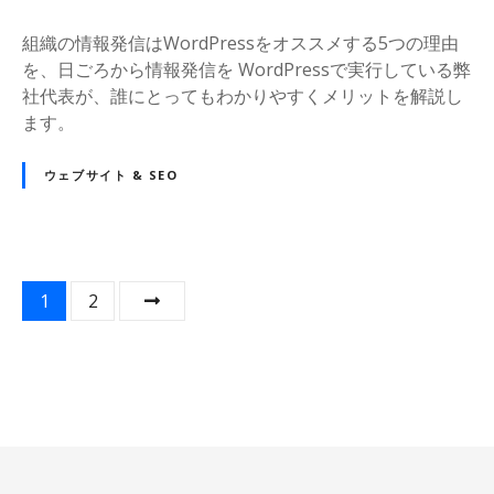
組織の情報発信はWordPressをオススメする5つの理由
を、日ごろから情報発信を WordPressで実行している弊
社代表が、誰にとってもわかりやすくメリットを解説し
ます。
ウェブサイト & SEO
投
1
2
稿
ナ
ビ
ゲ