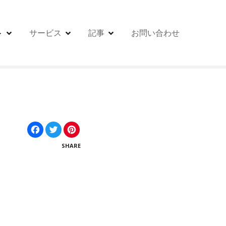
ト
サービス
記事
お問い合わせ
F
T
P
a
w
i
c
i
n
SHARE
e
t
t
b
t
e
o
e
r
o
r
e
k
s
t