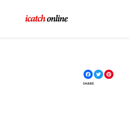
コ
ン
テ
ン
ツ
に
ス
キ
ッ
プ
F
T
P
a
w
i
c
i
n
SHARE
e
t
t
b
t
e
o
e
r
+
o
r
e
k
s
−
t