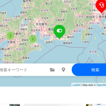
2
2
カテゴリを選択
所在地を選択
検索
Leaflet
| Map data ©
OpenSt