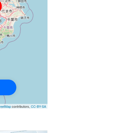
reetMap
contributors,
CC-BY-SA