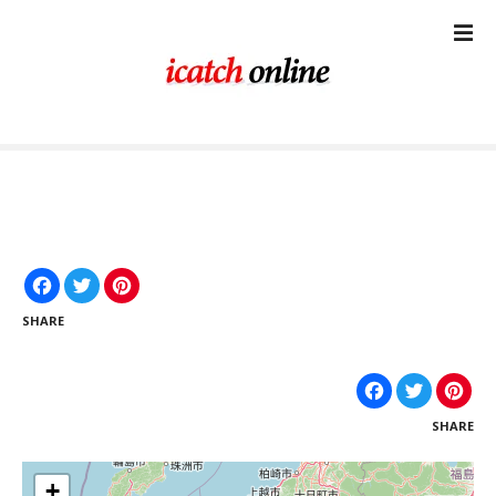
コ
ン
テ
ン
ツ
に
ス
キ
ッ
プ
F
T
P
a
w
i
c
i
n
SHARE
e
t
t
b
t
e
o
e
r
F
T
P
o
r
e
a
w
i
k
s
c
i
n
t
SHARE
e
t
t
b
t
e
o
e
r
o
r
e
+