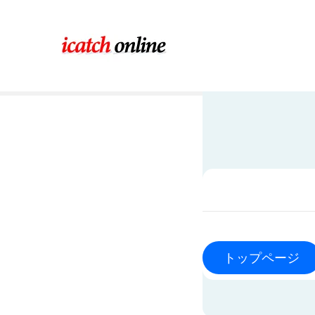
コ
ン
テ
ン
ツ
に
ス
キ
ッ
プ
トップページ