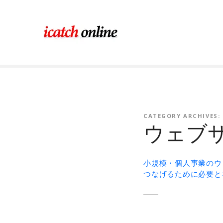
コ
ン
テ
ン
ツ
に
ス
キ
ッ
プ
CATEGORY ARCHIVES:
ウェブサ
小規模・個人事業のウ
つなげるために必要と