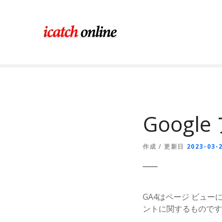
コ
ン
テ
ン
ツ
に
ス
キ
ッ
プ
Googl
作成 / 更新日
2023-03-
GA4はページ ビュ
ントに関するものです