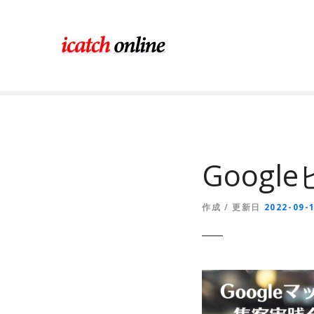
コ
ン
テ
ン
ツ
に
ス
キ
ッ
プ
Goog
作成 / 更新日
2022-09-