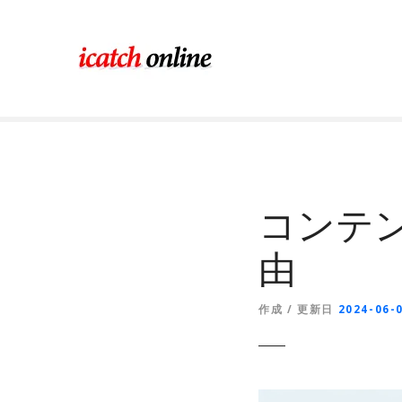
コ
ン
テ
ン
ツ
に
ス
キ
ッ
プ
コンテ
由
作成 / 更新日
2024-06-