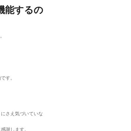
機能するの
。
的です。
とにさえ気づいていな
に感謝します。