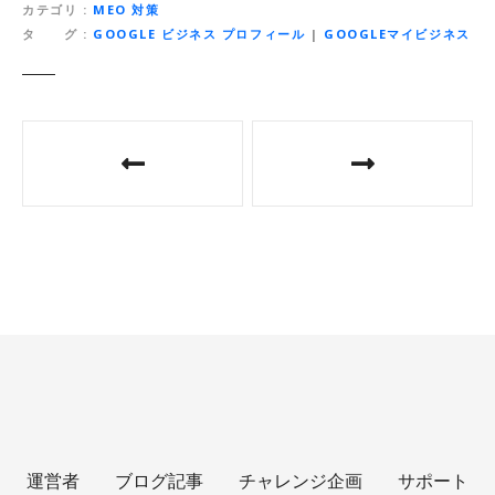
カテゴリ
MEO 対策
タ グ
GOOGLE ビジネス プロフィール
|
GOOGLEマイビジネス
投
稿
ナ
ビ
ゲ
ー
シ
ョ
運営者
ブログ記事
チャレンジ企画
サポート