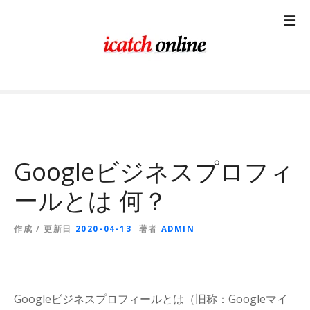
コ
ン
テ
ン
ツ
に
ス
キ
ッ
プ
Googleビジネスプロフィ
ールとは 何？
作成 / 更新日
2020-04-13
著者
ADMIN
Googleビジネスプロフィールとは（旧称：Googleマイ