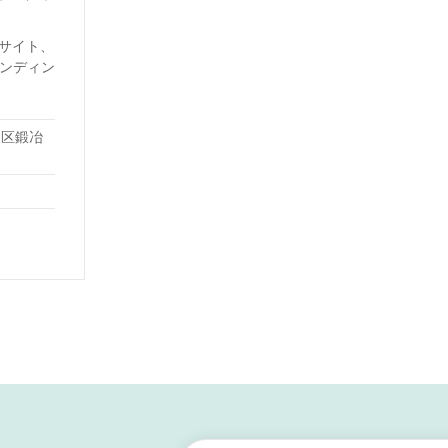
ブサイト、
ランディン
中区鍛冶