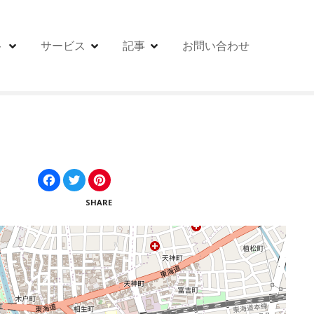
ト
サービス
記事
お問い合わせ
F
T
P
a
w
i
c
i
n
SHARE
e
t
t
b
t
e
o
e
r
o
r
e
k
s
t