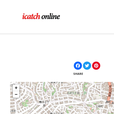
コ
ン
テ
ン
ツ
に
ス
キ
ッ
プ
F
T
P
a
w
i
c
i
n
SHARE
e
t
t
b
t
e
o
e
r
+
o
r
e
k
s
−
t