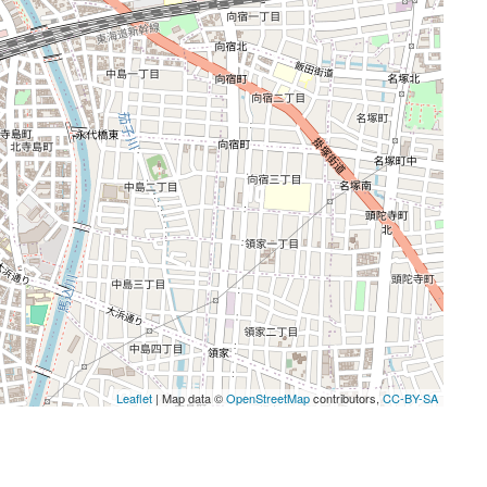
Leaflet
| Map data ©
OpenStreetMap
contributors,
CC-BY-SA