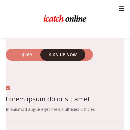
コ
ン
テ
ン
ツ
に
ス
キ
$169
SIGN UP NOW
ッ
プ
Lorem ipsum dolor sit amet
In euismod augue eget metus ultricies ultricies